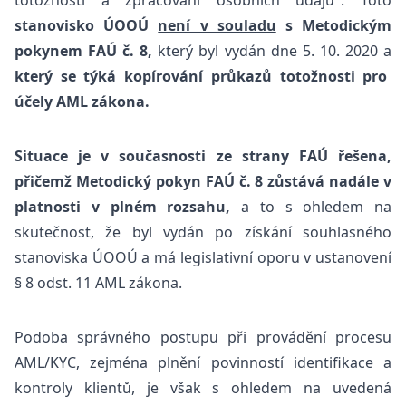
totožnosti a zpracování osobních údajů". Toto
stanovisko ÚOOÚ
není v souladu
s Metodickým
pokynem FAÚ č. 8,
který byl vydán dne 5. 10. 2020 a
který se týká kopírování průkazů totožnosti pro
účely AML zákona.
Situace je v současnosti ze strany FAÚ řešena,
přičemž Metodický pokyn FAÚ č. 8 zůstává nadále v
platnosti v plném rozsahu,
a to s ohledem na
skutečnost, že byl vydán po získání souhlasného
stanoviska ÚOOÚ a má legislativní oporu v ustanovení
§ 8 odst. 11 AML zákona.
Podoba správného postupu při provádění procesu
AML/KYC, zejména plnění povinností identifikace a
kontroly klientů, je však s ohledem na uvedená