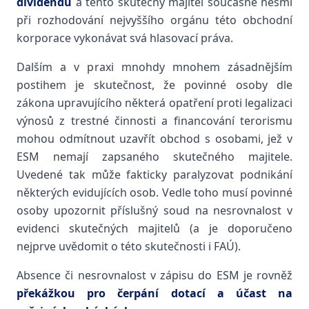
dividendu
a tento skutečný majitel současně nesmí
při rozhodování nejvyššího orgánu této obchodní
korporace vykonávat svá hlasovací práva.
Dalším a v praxi mnohdy mnohem zásadnějším
postihem je skutečnost, že povinné osoby dle
zákona upravujícího některá opatření proti legalizaci
výnosů z trestné činnosti a financování terorismu
mohou odmítnout uzavřít obchod s osobami, jež v
ESM nemají zapsaného skutečného majitele.
Uvedené tak může fakticky paralyzovat podnikání
některých evidujících osob. Vedle toho musí povinné
osoby upozornit příslušný soud na nesrovnalost v
evidenci skutečných majitelů (a je doporučeno
nejprve uvědomit o této skutečnosti i FAÚ).
Absence či nesrovnalost v zápisu do ESM je rovněž
překážkou pro čerpání dotací a účast na