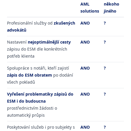
AML
někoho
solutions
jiného
Profesionální služby od
zkušených
ANO
?
advokátů
Nastavení
nejoptimálnější cesty
ANO
?
zápisu do ESM dle konkrétních
potřeb klienta
Spolupráce s notáři, kteří zajistí
ANO
?
zápis do ESM obratem
po dodání
všech pokladů
Vyřešení problematiky zápisů do
ANO
?
ESM i do budoucna
prostřednictvím žádosti o
automatický průpis
Poskytování služeb i pro subjekty s
ANO
?