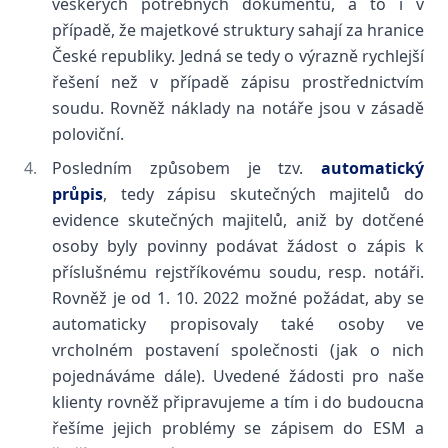
veškerých potřebných dokumentů, a to i v
případě, že majetkové struktury sahají za hranice
České republiky. Jedná se tedy o výrazně rychlejší
řešení než v případě zápisu prostřednictvím
soudu. Rovněž náklady na notáře jsou v zásadě
poloviční.
Posledním způsobem je tzv.
automatický
průpis
, tedy zápisu skutečných majitelů do
evidence skutečných majitelů, aniž by dotčené
osoby byly povinny podávat žádost o zápis k
příslušnému rejstříkovému soudu, resp. notáři.
Rovněž je od 1. 10. 2022 možné požádat, aby se
automaticky propisovaly také osoby ve
vrcholném postavení společnosti (jak o nich
pojednáváme dále). Uvedené žádosti pro naše
klienty rovněž připravujeme a tím i do budoucna
řešíme jejich problémy se zápisem do ESM a